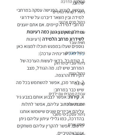
מחלקת הדרכה
שלהם.
ועכשיו, לעניין. הפגישה עסקה במרחבי 
ניהול לקוחות פנימיים
למידה ובין השאר דיברנו על שידרוגי 
ניהול פנים ארגוני
מרחבי למידה קיימים. אם אתם יועצים 
או חלק מארגון הנה 
כמה רעיונות 
עבודת ממשקים בארגון
לשידרוג מרחב הלמידה
 (רעיונות 
חווית עובד
נוספים שעלו במפגש תוכלו למצוא כאן 
ניהול עובדים
בפדלאט
 שרינתיה ערכה):  
1. קודם כל, כדאי לעשות הערכה של 
ניהול עובדים מרחוק
המרחב שיש לנו. מה הגודל, מצב 
ניהול עצמי
הקירות והרצפה.
2. לאחר מכן, אפשר להשתמש בכל מה 
קורונה
שיש כבר במרחב: 
עבודה מהבית עם ילדים
א. 
קירות:
 אפשר לצבוע אותם בצבע גיר 
ומגנט ולכתוב עליהם, אפשר לתלות 
תוכנית עבודה
עליהם אביזרים שונים שישמשו אותנו 
ניהול עסק בימי משבר
בהדרכה, כמו גלילי עיתון עליהם ניתן 
פוסט אורח
לרשום. אפשר להקרין עליהם משחקים 
אנטראקטיביים.
עצמאות