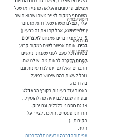
מילים או שאלות, אפשר גם לתת הנחיות 
לצילום סרטונים והעלאה מהנייד או שכל 
קריירה
משתתף במקום לצייר משהו שהוא חושב 
חיפוש עבודה
עליו, מצלם משהו שאליו הוא מתחבר 
ניהול עצמי
(תלוי בנושא, אבל קחו את זה כרעיון). 
5. כל מיני דברים שאנחנו 
לא צריכים 
בניית אתר
בבית
: אותם אפשר לשים במקום קבוע 
ייעוץ ארגוני
בכיתה וכל פעם לפני שאנחנו ניגשים 
לפתח הדרכה לראות מה יש לנו שם. 
ייעוץ לארגונים
הדברים האלו גם ייתו לנו רעיונות וגם 
נוכל לעשות בהם שימוש בפועל 
בהדרכה. 
כאמור עוד רעיונות בקובץ הפאדלט 
ובטוחה שגם לכם יהיה מה להוסיף...
אז גם חסכוני כלכלית וגם ירוק.
הרווחנו פעמיים. הולכת לצייר על 
הקירות  :)
חגית 
#פיתוחהדרכה
#רעיונותלהדרכות