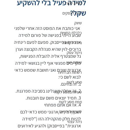
למידה פעיל בלי להשקיע
חוויית לקוח
שקל?
ייעוץ לעסקים
שיווק
 אני כותבת את הפוסט הזה אחרי שלפני 
כלכלת החוויות
שבוע הייתי בפגישה של פורום למידה 
ארגונית בפייסבוק. מפעם לפעם רינתיה 
ניהול לקוחות
ברוכים-לוין שהיא מנהלת הקבוצה וערן 
ניהול עסק
גל שמצטרף אליה להובלת הפגישות, 
שיחות ייעץ
מקיימים מפגשי אוף ליין בנושאי למידה 
ארגונית שונים ואני חושבת שממש כדאי 
רשתות חברתיות
לבוא לשם כי:
מסע לקוח
1. זה בחינם.
2. זה אחלה מינגלינג בסביבה מפרגנת.
טעויות במסע לקוח
3. תמיד יוצאים משם עם תובנות.
מפת מסע לקוח
4. אז אם אתם מפתחי 
תוכן/למידה/ארגוני ממש כדאי לכם 
להבטיח ולקיים
להיות חלק מהקהילה הזו ("למידה 
ניהל עצמי
ארגונית" בפייסבוק) ולהגיע לאירועים 