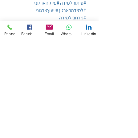
#פיתוחלמידה
#פיתוחארגוני
#למידהבארגון
#ייעוץארגוני
#מרחבילמידה
Phone
Facebook
Email
WhatsApp
LinkedIn
הצג הכול
פוסטים אחרונים