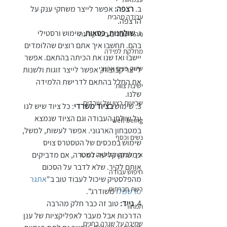
ב. 
רצפה:
 אפשר לייצר משחקי ענק על 
עבודה מהבית
הרצפה.
ג. 
שולחנות, כסאות
: שימוש ורסטילי 
ניהול עובדים בימי קורונה
בהם. תחשבו איך אתם רוצים שהלומדים 
מחלקת למידה
יישבו ואז שנו את הכיתה בהתאם. אפשר 
שיווק פנים ארגוני
לייצר קבוצות, אפשר לייצר זוגות ולשנות 
את החלל בהתאם לדרישת הלמידה 
ישיבת צוות
שלנו.
שביעות רצון של עובדים
3. שימוש 
בציוד משרדי
: כל ציוד שיש לנו 
על שולחן העבודה וגם הציוד שנמצא 
well being
במטבחון הארגוני. אפשר לעשות, למשל, 
נשים וכסף
שימוש במכסים של הטסטרס צויס 
כמשחק קליעה למטרה, אם מדביקים 
איך לבקש העלאה בשכר
אותם לקיר. שלא לדבר על הסכום 
חיפוש עבודה
מהפלסטיק שיכול לעבוד טוב ב"
אתגר 
רשת חברתית
מרשמלו
 משודרג". 
4.
 נייד:
 טוב זה כבר חלק מהרבה 
תמחור
הדרכות אבל מעבר לאפליקציות של ענן 
שמירה על שגרה בחגים