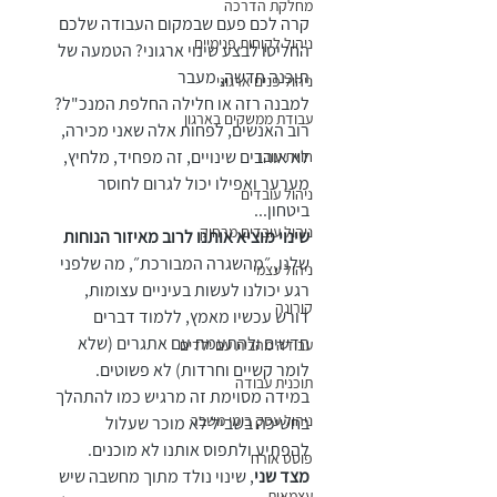
מחלקת הדרכה
קרה לכם פעם שבמקום העבודה שלכם 
ניהול לקוחות פנימיים
החליטו לבצע שינוי ארגוני? הטמעה של 
תוכנה חדשה, מעבר
ניהול פנים ארגוני
למבנה רזה או חלילה החלפת המנכ"ל?
עבודת ממשקים בארגון
רוב האנשים, לפחות אלה שאני מכירה, 
לא אוהבים שינויים, זה מפחיד, מלחיץ, 
חווית עובד
מערער ואפילו יכול לגרום לחוסר 
ניהול עובדים
ביטחון...
ניהול עובדים מרחוק
שינוי מוציא אותנו לרוב מאיזור הנוחות
שלנו, ״מהשגרה המבורכת״, מה שלפני 
ניהול עצמי
רגע יכולנו לעשות בעיניים עצומות, 
קורונה
דורש עכשיו מאמץ, ללמוד דברים 
חדשים ולהתעמת עם אתגרים (שלא 
עבודה מהבית עם ילדים
לומר קשיים וחרדות) לא פשוטים. 
תוכנית עבודה
במידה מסוימת זה מרגיש כמו להתהלך 
ניהול עסק בימי משבר
בחשיכה בשביל לא מוכר שעלול 
להפתיע ולתפוס אותנו לא מוכנים.
פוסט אורח
מצד שני
, שינוי נולד מתוך מחשבה שיש 
עצמאות