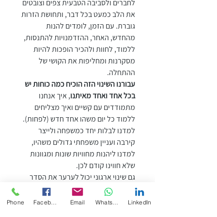
לחברים ולסביבה הטבעית צפים וצובטים 
את הלב כמעט בכל דבר, ותחושת הזרות 
גוברת. עם הזמן, לומדים להנות 
מהחדש, האחר, ההזדמנויות להתנסות, 
ללמוד, לחוות ולהכיר הופכות להיות 
מסקרנות ומחליפות את הקושי של 
ההתחלה.
עבורנו השינוי הזה הוכיח כמה כוחות יש 
בכל אחד ואחד מאיתנו
, איך אנחנו 
מתמודדים עם קשיים ואיך מצליחים 
ללמוד כל יום משהו אחד חדש (לפחות). 
למדנו לבלות יחד כמשפחה ולייצר 
קירבה ועניין משפחתי גדולים משהיו, 
למדנו ליהנות מחוויות שונות ומגוונות 
שלא חווינו קודם לכן.
גם שינוי ארגוני יכול לערער את הסדר 
הקיים ולגרום לאי ודאות גדולה ואף 
לאיום, התמודדות טובה של הארגון 
Phone
Facebook
Email
WhatsApp
LinkedIn
והעובדים עימו מקפיצה את הארגון 