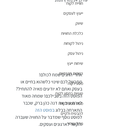
עודכן:
24 במרץ 2020
חוויית לקוח
ייעוץ לעסקים
שיווק
כלכלת החוויות
ניהול לקוחות
ניהול עסק
שיחות ייעץ
רשתות חברתיות
אחרי החגים שמח לכולם!
מתבשל לכם שינוי כלשהוא בחיים או 
מסע לקוח
בעסק ואתם לא יודעים מאיה להתחיל? 
טעויות במסע לקוח
הפוסט הזה בשבילכם! שמחה מאוד 
לארח שוב את דנה כהן ברק, שכבר 
מפת מסע לקוח
התארחה בבלוג
 בפוסט הזה
להבטיח ולקיים
לפוסט נוסף שמדבר על החוויה שעברה 
ניהל עצמי
והקשר לארגונים ועסקים. 