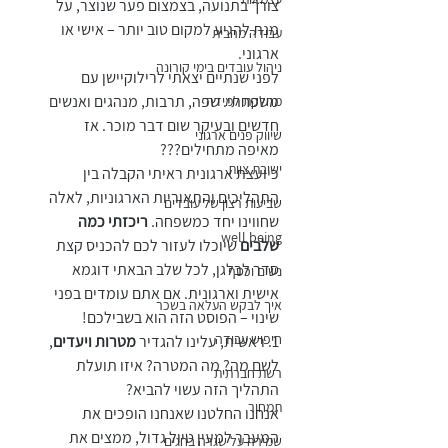
צורך בתנועה, בצמצום פער שנוצר, על 
מנת להגיע למקום טוב יותר – אישי או 
עבודה מהבית
ארגוני.
ניהול עובדים בימי קורונה
לפני שנתיים יצאתי לרילוקיישן עם 
משפחתי. שפה, תרבות, מנהגים ואנשים 
מחלקת למידה
חדשים ובעיקר שום דבר מוכר. אז 
שיווק פנים ארגוני
מאיפה מתחילים???
ישיבת צוות
כיועצת ארגונית ראיתי הקבלה בין 
התהליכים והתאוריות הארגוניות, לאלה 
שביעות רצון של עובדים
שחווינו יחד כמשפחה. 
ריכזתי כמה 
well being
שלבים
 שיוכלו לעזור לכם להכניס קצת 
סדר לבלגן, לכל שלב הבאתי דוגמא 
נשים וכסף
אישית וארגונית. אם אתם עומדים בפני 
איך לבקש העלאה בשכר
שינוי – הפוסט הזה הוא בשבילכם!
חיפוש עבודה
1. ראשית, עלינו להגדיר 
מטרות ויעדים
, 
לשם מה? מה המטרה? איזו תועלת 
רשת חברתית
התהליך הזה עשוי להביא?
תמחור
אנחנו החלטנו שאנחנו הופכים את 
המעבר למעין טיול גדול, ממצים את 
שמירה על שגרה בחגים