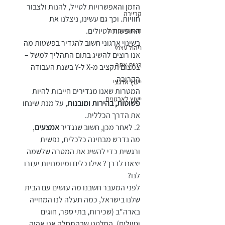
הזמן והאפשרויות לטייל, להנות ולצבור 
קריירה
חוויות. וכך גם עשינו, ניצלנו את 
החופשות לטיולים.
חיפוש עבודה
בשינוי ארגוני חשוב להגדיר בפשטות מה 
ניהול עצמי
אנו רוצים להשיג בתום התהליך למשל – 
בניית אתר
צמצום תקציב מ-X ל-Y בשנת העבודה 
הקרובה.
ייעוץ ארגוני
המטרות שאנו מגדירים חייבות להיות 
ייעוץ לארגונים
פשוטות, בהירות ומובנות
, על מנת שינחו 
את הדרך הכללית.
2. לאחר מכן, חשוב שנגדיר 
אמצעים
, 
מה נדרש מבחינה כלכלית, נפשית 
ורגשית כדי להשיג את המטרה שלשמה 
יצאנו לדרך? אילו כלים ומיומנויות יעזרו 
לנו?
לפני המעבר חשבנו מה עושים עם הבית 
שלנו בישראל, כמה תעלה לנו המחייה 
בארה"ב (שכירות, בתי ספר, חוגים 
וטיולים), החלטנו שבהתחלה אני אהיה 