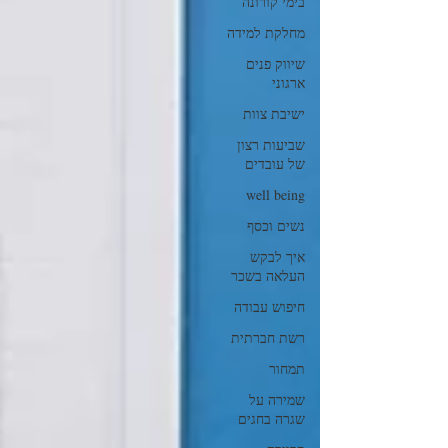
בימי קורונה
מחלקת למידה
שיווק פנים
ארגוני
ישיבת צוות
שביעות רצון
של עובדים
well being
נשים וכסף
איך לבקש
העלאה בשכר
חיפוש עבודה
רשת חברתית
תמחור
שמירה על
שגרה בחגים