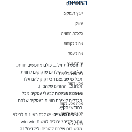
החוויות
חוויית לקוח
ייעוץ לעסקים
שיווק
כלכלת החוויות
ניהול לקוחות
ניהול עסק
שיחות ייעץ
החופש התחיל.... כולם מחפשים חווית. 
על פניו אלו הילדים שזקוקים לחווית. 
רשתות חברתיות
אבל מי שבעצם הכי זקוק להם אלו 
מסע לקוח
אנחנו.... ההורים שלהם :).
אז כמה רעיונות לבעלי עסקים מכל 
טעויות במסע לקוח
הגדלים ליצירת חוויות בעסקים שלהם 
מפת מסע לקוח
בחודשי הקיץ:
להבטיח ולקיים
1. 
טיפים מעשיים
- יש לכם רעיונות לבילוי 
עם הילדים? יכולים לעשות win win 
ניהל עצמי
מהשירות שלכם להורים ולילדים? זה 