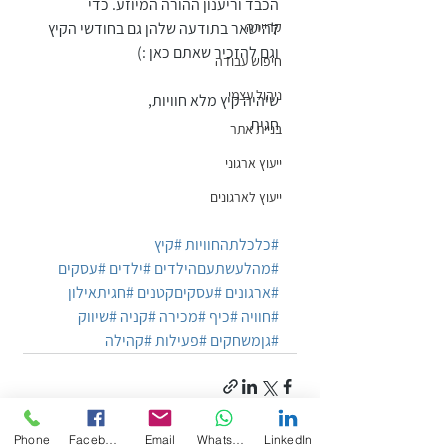
הכבד וריענון ההורה המיוזע. כדי 
להישאר בתודעה שלהן גם בחודשי הקיץ 
קריירה
וגם להזכיר שאתם כאן :)
חיפוש עבודה
ניהול עצמי
שיהיה קיץ מלא חוויות,
חגית 
בניית אתר
ייעוץ ארגוני
ייעוץ לארגונים
#כלכלתהחוויות
#קיץ
#מהלעשתעםהילדים
#ילדים
#עסקים
#ארגונים
#עסקיםקטנים
#חגיתאילון
#חוויה
#כיף
#מכירה
#קניה
#שיווק
#גןמשחקים
#פעילות
#קהילה
Phone
Facebook
Email
WhatsApp
LinkedIn