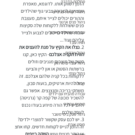
מחלקת הדרכה
הזמן לשווק אותו. לדוגמא, מאפרת 
שמציעה למכירה צבעי גוף שהילדים 
ניהול לקוחות פנימיים
וההורים יכולים לצייר איתם, מעצבת 
ניהול פנים ארגוני
פנים ששולחת ללקוחות שלה סקיצות 
שונות שהילדים יכולים לצבוע ולצייר 
עבודת ממשקים בארגון
עליהם ועוד...
חווית עובד
2. 
נצלו את הקיץ על מנת להעצים את 
ניהול עובדים
חווית הקניה אצלכם
- הקיץ כאן, קנו 
סטוק של מוצרים מגניבים וזולים 
ניהול עובדים מרחוק
ברשתות הסטוק או און ליין והציעו 
ניהול עצמי
ללקוחות בכל קניה שלהם אצלכם. זה 
יכול להיות ארטיקים, בועות סבון, 
קורונה
משחקי בריכה ומנצנצים. אפשר גם 
עבודה מהבית עם ילדים
להשכיר מכונה של קפה קר (גרניטה) 
תוכנית עבודה
ולהציע לכל הורה מיוזע בעודו נכנס 
לעסק שלכם. 
ניהול עסק בימי משבר
3. יש לכם עסק שקשור למוצרי ילדים? 
פוסט אורח
זה הזמן לגייס לקוחות חדשים. קחו אחצ 
או בוקר פנויים ועשו 
השקה כייפית 
עצמאות