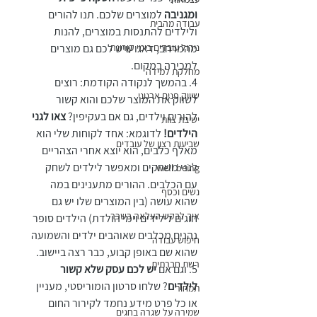
ומגניבה
 למוצרים שלכם. תנו להורים 
עבודה מהבית
ולילדים להתנסות במוצרים, להנות 
מהמרחב, דאגו שיש לכם גם מוצרים 
ניהול עובדים בימי קורונה
למכירה במקום. 
מחלקת למידה
4. בהמשך לנקודה הקודמת: רוצים 
שיווק פנים ארגוני
לשווק את המוצר שלכם והוא קשור 
להורים וילדים, גם אם בעקיפין? 
צאו לגני 
ישיבת צוות
הילדים!
 לדוגמא: אחד לקוחות שלי הוא 
שביעות רצון של עובדים
מאלף כלבים, הוא יוצא אחרי הצהריים 
לגני משחקים ומאפשר לילדים לשחק 
well being
עם הכלבים. ההורים מתענינים במה 
נשים וכסף
שהוא עושה (בין המוצרים שלו יש גם 
איך לבקש העלאה בשכר
חוגים לילידים וימי הולדת) הילדים סופר 
נהנים מכלבים שאוהבים ילדים והשמועה 
חיפוש עבודה
שהוא שם באופן קבוע, כבר רצה ביישוב.
רשת חברתית
5. וגם אם 
יש לכם עסק שלא קשור 
לילדים
? שלחו סרטון הומוריסטי, מעניין 
תמחור
או כל פרט מידע נחמד לקירור החום 
שמירה על שגרה בחגים