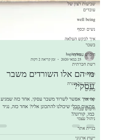
שביעות רצון של
עובדים
well being
נשים וכסף
איך לבקש העלאה
בשכר
חיפוש עבודה
hagiteylon
רשת חברתית
25 במאי 2020
זמן קריאה 2 דקות
תמחור
מי הם אלו השורדים משבר
שמירה על שגרה
בחגים
עסקי?
קריירה
אז איך אפשר לשרוד משבר עסקי, אחד כזה שמגיע
חיפוש עבודה
פתאום מבלי שיכולנו להתכונן אליו? אחד כזה, נגיד
ניהול עצמי
כמו, קורונה?
בניית אתר
ייעוץ ארגוני