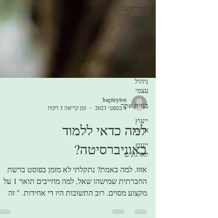
שמירה על
שגרה
בחגים
קריירה
חיפוש
עבודה
ניהול
עצמי
בניית אתר
hagiteylon
ייעוץ
4 בספט׳ 2023
זמן קריאה 3 דקות
ארגוני
ייעוץ
למה כדאי ללמוד
לארגונים
באוניברסיטה?
אזזז. למה באמת? נתקלתי לא מזמן בפוסט ברשת
החברתית שמישהו שאל, למה מחייבים תואר 1 על
מקצוע מסוים. רוב התשובות היו די אחידות. " זה