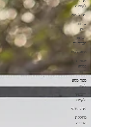
ניהול
לקוחות
ניהול עסק
שיחות
ייעץ
רשתות
חברתיות
מסע לקוח
טעויות
במסע
לקוח
מפת מסע
לקוח
להבטיח
ולקיים
ניהל עצמי
מחלקת
הדרכה