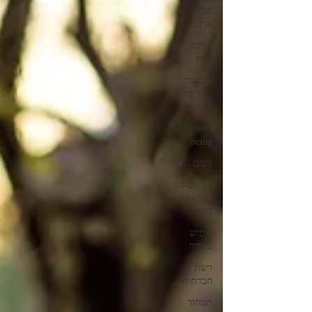
פנים
ארגוני
ישיבת
צוות
שביעות
רצון של
עובדים
well
being
נשים וכסף
איך לבקש
העלאה
בשכר
חיפוש
עבודה
רשת
חברתית
תמחור