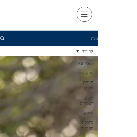
בלוג
קריירה
All Posts
עסק קטן
חוויית
לקוח
ייעוץ
לעסקים
שיווק
כלכלת
החוויות