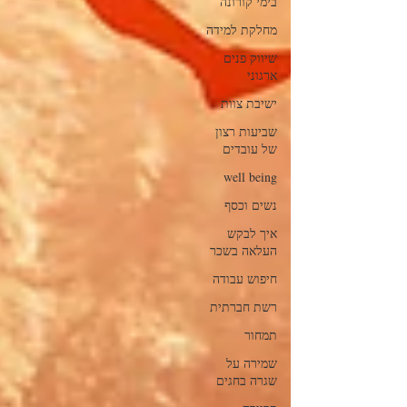
בימי קורונה
מחלקת למידה
שיווק פנים
ארגוני
ישיבת צוות
שביעות רצון
של עובדים
well being
נשים וכסף
איך לבקש
העלאה בשכר
חיפוש עבודה
רשת חברתית
תמחור
שמירה על
שגרה בחגים